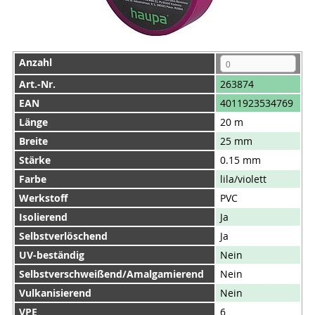
Anzahl
Art.-Nr.
263874
EAN
4011923534769
Länge
20 m
Breite
25 mm
Stärke
0.15 mm
Farbe
lila/violett
Werkstoff
PVC
Isolierend
Ja
Selbstverlöschend
Ja
UV-beständig
Nein
Selbstverschweißend/Amalgamierend
Nein
Vulkanisierend
Nein
VPE
6