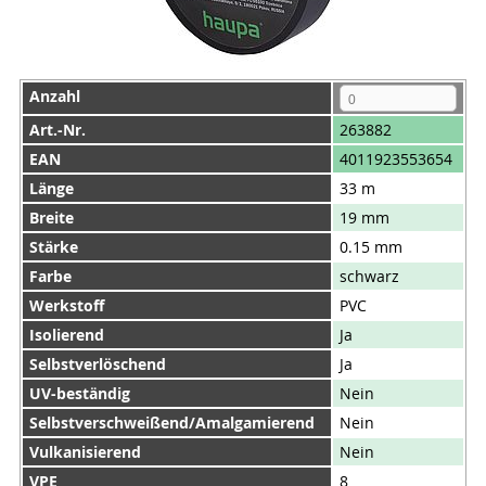
Anzahl
Art.-Nr.
263882
EAN
4011923553654
Länge
33 m
Breite
19 mm
Stärke
0.15 mm
Farbe
schwarz
Werkstoff
PVC
Isolierend
Ja
Selbstverlöschend
Ja
UV-beständig
Nein
Selbstverschweißend/Amalgamierend
Nein
Vulkanisierend
Nein
VPE
8