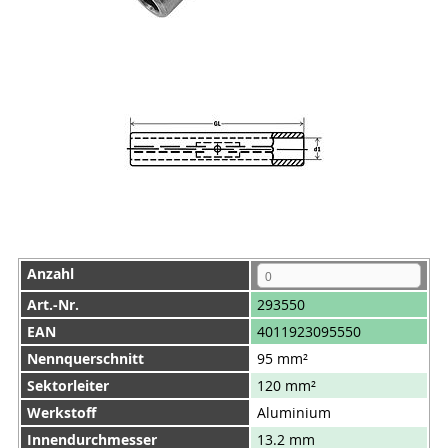
Anzahl
Art.-Nr.
293550
EAN
4011923095550
Nennquerschnitt
95 mm²
Sektorleiter
120 mm²
Werkstoff
Aluminium
Innendurchmesser
13.2 mm