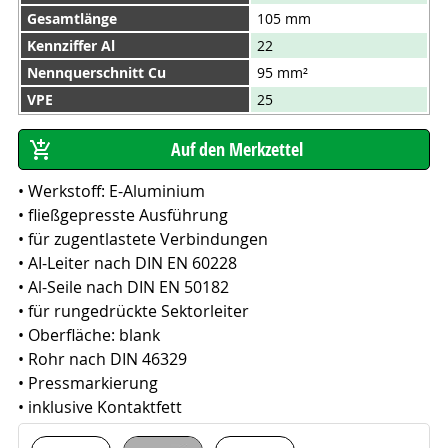
Gesamtlänge
105 mm
Kennziffer Al
22
Nennquerschnitt Cu
95 mm²
VPE
25
• Werkstoff: E-Aluminium
• fließgepresste Ausführung
• für zugentlastete Verbindungen
• AI-Leiter nach DIN EN 60228
• Al-Seile nach DIN EN 50182
• für rungedrückte Sektorleiter
• Oberfläche: blank
• Rohr nach DIN 46329
• Pressmarkierung
• inklusive Kontaktfett