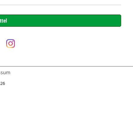
ssum
026