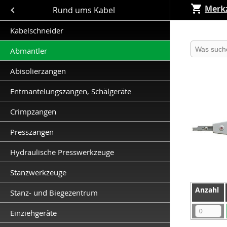
Merkz
Close submenu (Rund ums Kabel )
Rund ums Kabel
Kabelschneider
Produkt 
Abmantler
Abisolierzangen
Entmantelungszangen, Schälgeräte
Crimpzangen
Presszangen
Hydraulische Presswerkzeuge
Stanzwerkzeuge
Anzahl
Anzahl
Stanz- und Biegezentrum
Anzahl
Einziehgeräte