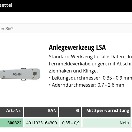
ettel
suchen
Anlegewerkzeug LSA
Standard-Werkzeug für alle Daten-, I
Fernmeldeverkabelungen, mit Abschn
Ziehhaken und Klinge.
• Leitungsdurchmesser: 0,35 - 0,9 m
• Aderndurchmesser: 0,7 - 2,6 mm
Art.-Nr.
EAN
Ø
Mit Sperrvorrichtung
Art.-Nr.
EAN
Ø
Mit Sperrvorrichtung
300322
4011923164300
0,35 - 0,9
Nein