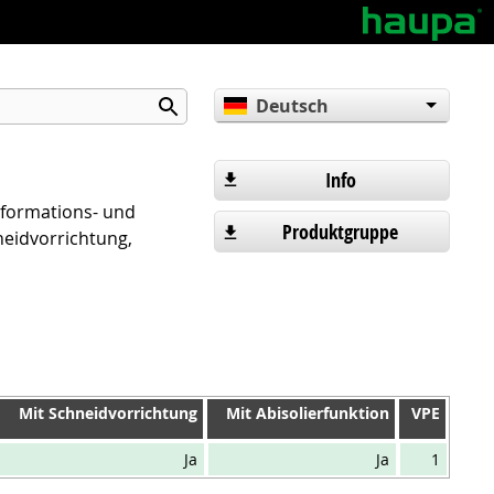
Deutsch
English
Español
Info
nformations- und
Produktgruppe
eidvorrichtung,
m
Mit Schneidvorrichtung
Mit Abisolierfunktion
VPE
Mit Schneidvorrichtung
Mit Abisolierfunktion
VPE
Ja
Ja
1