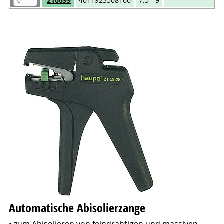
210699
4011923508166
7.5 - 9
20
Automatische Abisolierzange