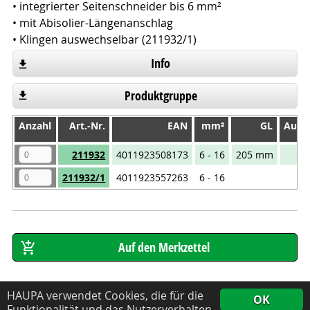
• integrierter Seitenschneider bis 6 mm²
• mit Abisolier-Längenanschlag
• Klingen auswechselbar (211932/1)
Info
Produktgruppe
Anzahl
Anzahl
Art.-Nr.
EAN
mm²
GL
Ausw
Anzahl
Art.-Nr.
EAN
mm²
GL
Ausw
211932
4011923508173
6 - 16
205 mm
211932/1
4011923557263
6 - 16
HAUPA verwendet Cookies, die für die
OK
Funktionalität und das Nutzerverhalten