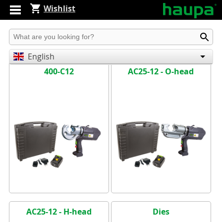
Wishlist
Produkt suchen
English
400-C12
AC25-12 - O-head
Deutsch
Español
AC25-12 - H-head
Dies