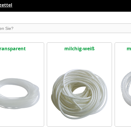
ettel
suchen
ransparent
milchig-weiß
m