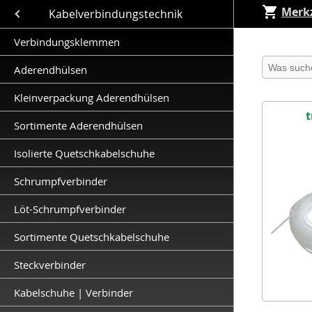
Merkz
Close submenu (Kabelverbindungstechnik )
Kabelverbindungstechnik
Verbindungsklemmen
Produkt 
Aderendhülsen
Kleinverpackung Aderendhülsen
t
Sortimente Aderendhülsen
Isolierte Quetschkabelschuhe
Schrumpfverbinder
Löt-Schrumpfverbinder
Sortimente Quetschkabelschuhe
Steckverbinder
Kabelschuhe | Verbinder