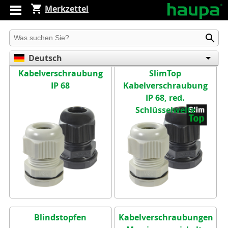
Merkzettel
Produkt suchen
Deutsch
Kabelverschraubung
SlimTop
English
IP 68
Kabelverschraubung
Español
IP 68, red.
Schlüsselweite
Blindstopfen
Kabelverschraubungen