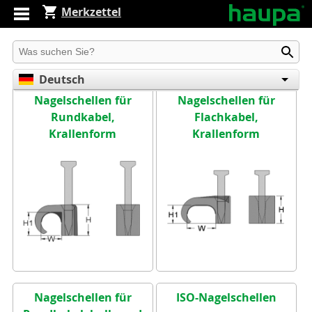
Merkzettel
Produkt suchen
Deutsch
Nagelschellen für
Nagelschellen für
English
Rundkabel,
Flachkabel,
Español
Krallenform
Krallenform
Nagelschellen für
ISO-Nagelschellen