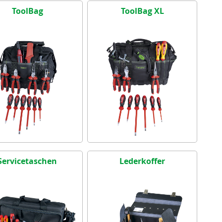
ToolBag
ToolBag XL
Servicetaschen
Lederkoffer