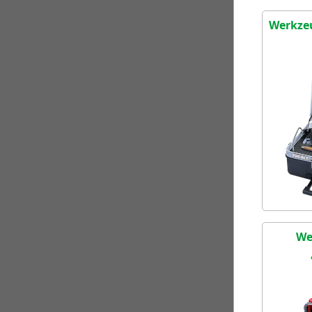
Werkzeu
We