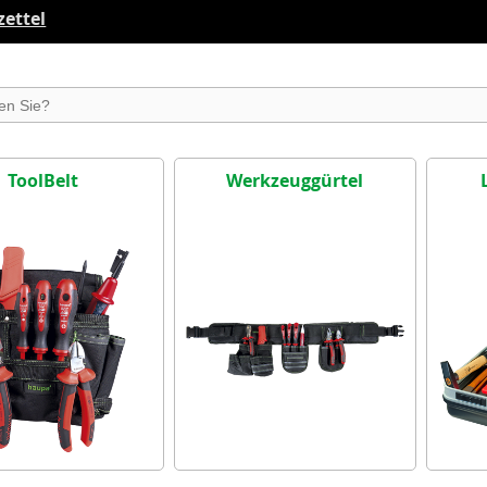
ettel
suchen
ToolBelt
Werkzeuggürtel