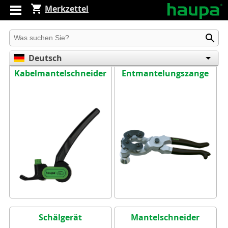
Merkzettel
Produkt suchen
Deutsch
Kabelmantelschneider
Entmantelungszange
English
Español
Schälgerät
Mantelschneider