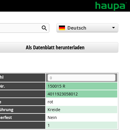
Deutsch
English
Español
Als Datenblatt herunterladen
hl
Nr.
150015 R
4011923058012
e
rot
ührung
Kreide
erfest
Nein
1