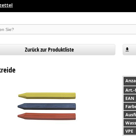
ettel
suchen
Zurück zur Produktliste
kreide
Anza
Art.-
EAN
Farb
Ausf
Wass
VPE