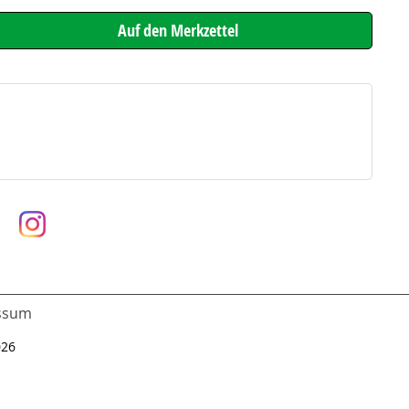
ssum
026