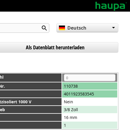
Deutsch
English
Español
Als Datenblatt herunterladen
hl
Nr.
110738
4011923583545
zisoliert 1000 V
Nein
ieb
3/8 Zoll
16 mm
1