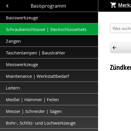
Merkz
Close submenu (Basisprogramm )
Basisprogramm
Basiswerkzeuge
Produkt 
Schraubenschlüssel | Steckschlüsselsets
Zangen
Taschenlampen | Baustrahler
Messwerkzeuge
Zündker
Maintenance | Werkstattbedarf
Leitern
Meißel | Hämmer | Feilen
Messer | Schneider | Sägen
Bohr-, Schlitz- und Lochwerkzeuge