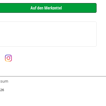
ssum
026