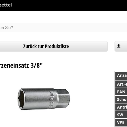
ettel
suchen
Zurück zur Produktliste
zeneinsatz 3/8"
Anza
Art.-
EAN
Schut
Antr
SW
VPE