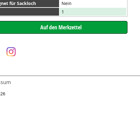
gnet für Sackloch
Nein
1
ssum
026