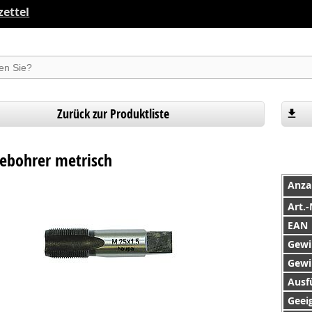
ettel
suchen
Zurück zur Produktliste
ebohrer metrisch
Anza
Art.-
EAN
Gewi
Gewi
Ausf
Geeig