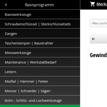
Merkz
Close submenu (Basisprogramm )
Basisprogramm
Basiswerkzeuge
Produkt 
Schraubenschlüssel | Steckschlüsselsets
Zangen
Taschenlampen | Baustrahler
Messwerkzeuge
Gewind
Maintenance | Werkstattbedarf
Leitern
Meißel | Hämmer | Feilen
Messer | Schneider | Sägen
Bohr-, Schlitz- und Lochwerkzeuge