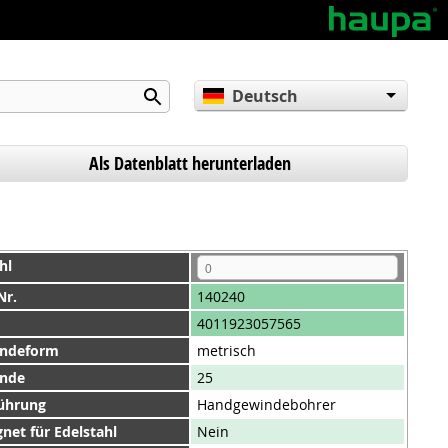
Deutsch
English
Español
Als Datenblatt herunterladen
hl
Nr.
140240
4011923057565
ndeform
metrisch
nde
25
ührung
Handgewindebohrer
net für Edelstahl
Nein