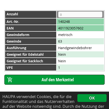
Anzahl
Art.-Nr.
140248
EAN
4011923057602
Gewindeform
metrisch
Gewinde
63
Ausführung
Handgewindebohrer
Geeignet für Edelstahl
Nein
Geeignet für Sackloch
Nein
VPE
1
HAUPA verwendet Cookies, die für die
OK
Funktionalität und das Nutzerverhalten
auf der Website notwendig sind. Durch die Nutzung der