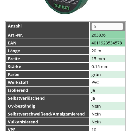
Anzahl
Art.-Nr.
263836
EAN
4011923534578
Länge
20 m
Breite
15 mm
Stärke
0.15 mm
Farbe
grün
Werkstoff
PVC
Isolierend
Ja
Selbstverlöschend
Ja
UV-beständig
Nein
Selbstverschweißend/Amalgamierend
Nein
Vulkanisierend
Nein
VPE
10