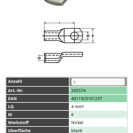
Anzahl
Art.-Nr.
292574
EAN
4011923101237
LQ
4 mm²
M
6
Werkstoff
Nickel
Oberfläche
blank