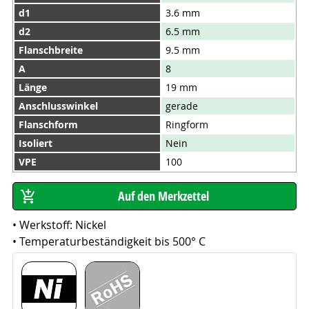
d1
3.6 mm
d2
6.5 mm
Flanschbreite
9.5 mm
A
8
Länge
19 mm
Anschlusswinkel
gerade
Flanschform
Ringform
Isoliert
Nein
VPE
100
• Werkstoff: Nickel
• Temperaturbeständigkeit bis 500° C