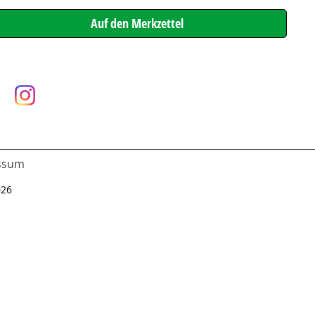
ssum
026