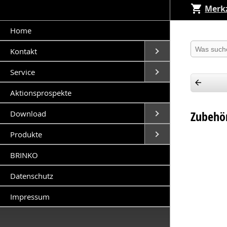
Merkz
Home
Produkt 
Open submenu (Kontakt
Kontakt
Open submenu (Service
Service
Aktionsprospekte
Open submenu (Downlo
Download
Zubehö
Open submenu (Produkt
Produkte
BRINKO
Datenschutz
Impressum