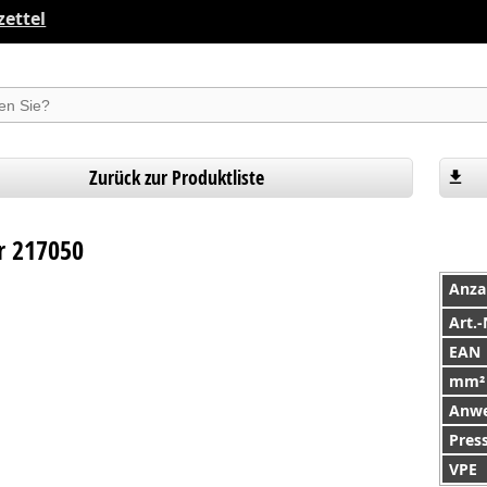
ettel
suchen
 )
 )
Zurück zur Produktliste
ad )
r 217050
e )
Anza
Art.-
EAN
mm²
Anw
Pres
VPE