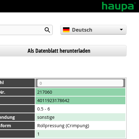
Deutsch
English
Español
Als Datenblatt herunterladen
hl
Nr.
217060
4011923178642
0.5 - 6
endung
sonstige
sform
Rollpressung (Crimpung)
1