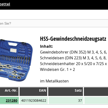
ettel
suchen
HSS-Gewindeschneidzeugsatz
Inhalt:
Gewindebohrer (DIN 352) M 3, 4, 5, 6, 
Schneideisen (DIN 223) M 3, 4, 5, 6, 8, 
Schneideisenhalter 20 x 5/20 x 7/25 x
Windeisen Gr. 1 + 2
im Metallkasten
Art.-Nr.
EAN
Satz
Art.-Nr.
EAN
Satz
231280
4011923084622
37