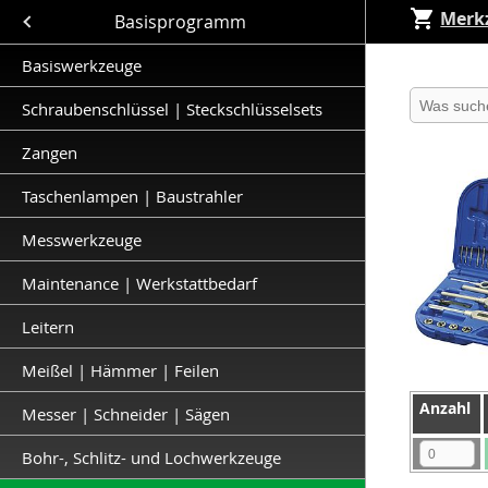
Merkz
Close submenu (Basisprogramm )
Basisprogramm
Basiswerkzeuge
Produkt 
Schraubenschlüssel | Steckschlüsselsets
Zangen
Taschenlampen | Baustrahler
Messwerkzeuge
Maintenance | Werkstattbedarf
Leitern
Meißel | Hämmer | Feilen
Anzahl
Anzahl
Messer | Schneider | Sägen
Anzahl
Bohr-, Schlitz- und Lochwerkzeuge