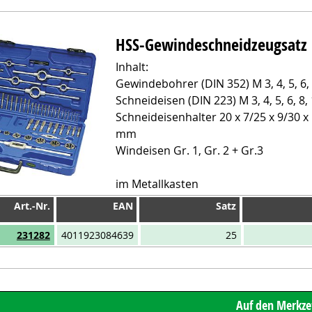
HSS-Gewindeschneidzeugsatz
Inhalt:
Gewindebohrer (DIN 352) M 3, 4, 5, 6, 8
Schneideisen (DIN 223) M 3, 4, 5, 6, 8, 
Schneideisenhalter 20 x 7/25 x 9/30 x 
mm
Windeisen Gr. 1, Gr. 2 + Gr.3
im Metallkasten
Art.-Nr.
EAN
Satz
Art.-Nr.
EAN
Satz
231282
4011923084639
25