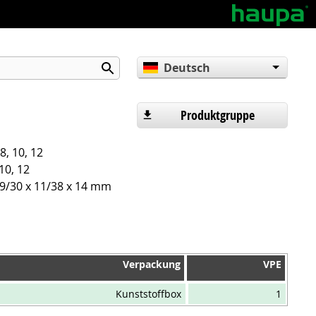
Deutsch
English
Español
Produktgruppe
8, 10, 12
10, 12
 9/30 x 11/38 x 14 mm
Verpackung
VPE
Verpackung
VPE
Kunststoffbox
1