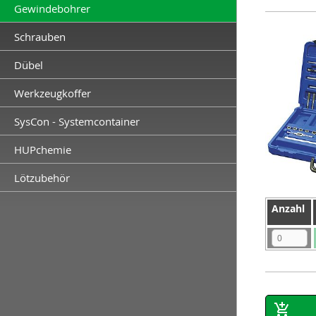
Gewindebohrer
Schrauben
Dübel
Werkzeugkoffer
SysCon - Systemcontainer
HUPchemie
Lötzubehör
Anzahl
Anzahl
Anzahl